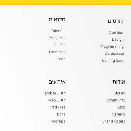
סדנאות
קורסים
Tutorials
Overview
Resources
Design
Guides
Programming
Examples
Collaborate
Docs
Coming Soon
אודות
אירועים
Mobile UI Kit
Stories
Web UI Kit
Community
Psd Files
Blog
Icons
Careers
Mockups
Brand Assets