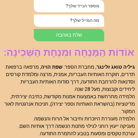
שלח באהבה
אוֹדוֹת הַמַּנְחָה וּמִנְחָת הַשְּׁכִינָה:
גיליה טואג זלינגר
, מחברת הספר:
שפת הויה
, מרפאה ברפואת
תדרים, חוקרת האותיות העבריות, אמנית, מרצה ומלמדת קורסים
וסדנאות להרחבת התודעה, דרך סודות האותיות העבריות.
ליחידים וקבוצות, מעל 28 שנה.
הלמידה מתרחשת באמצעות אמנות מקודשת, כתיבה יצירתית,
מדיטציות (בהשראת האותיות וספר יצירה), חניכות אנרגטיות לאור
המקור.
הלמידה מעוררת היזכרות וחיבור אל הרוח והנשמה.
מעניקה ייעוץ רוחני לגילוי מתנות הנשמה דרך אותיות השם.
עורכת טקסים ומסעות בטבע להתמרת התודעה.