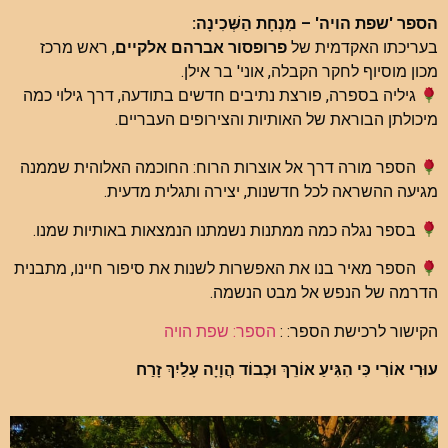
הספר 'שפת הויה' – מִנְחָת הַשְּׁכִינָה:
בעריכתו האקדמית של
פרופסור אברהם אלקיים
, ראש מרכז
מכון מוסיוף לחקר הקבלה, אוני' בר אילן.
גיליה בספרה, פורצת נתיבים חדשים בתודעה, דרך גילוי כמה
מיכולתן הבוראת של האותיות והצירופים העבריים.
הספר מורה דרך אל אוצרות הרוח: החוכמה האלוהית שממנה
מגיעה ההשראה לכל חדשנות, יצירה ותגלית מדעית.
בספר נגלה כמה ממתנות נשמתנו הנמצאות באותיות שמנו.
הספר מאיר בנו את האפשרות לשנות את סיפור חיינו, מתבנית
הדרמה של הנפש אל מבט הנשמה.
הקישור לרכישת הספר: :
הספר: שפת הויה
עוּרִי אוֹרִי כִּי הִגִּיעַ אוֹרֵךְ וּכְבוֹד הֲוָיָה עָלַיִךְ זָרַח