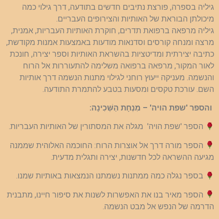
גיליה בספרה, פורצת נתיבים חדשים בתודעה, דרך גילוי כמה
מיכולתן הבוראת של האותיות והצירופים העבריים.
גיליה מרפאה ברפואת תדרים, חוקרת האותיות העבריות, אמנית,
מרצה ומנחה קורסים וסדנאות מודעות באמצעות אמנות מקודשת,
כתיבה יצירתית ומדיטציות בהשראת האותיות וספר יצירה, חונכת
לאור המקור, מרפאה ברפואה משלימה להתעוררות אל הרוח
והנשמה. מעניקה ייעוץ רוחני לגילוי מתנות הנשמה דרך אותיות
השם. עורכת טקסים ומסעות בטבע להתמרת התודעה.
והספר 'שפת הויה' – מִנְחָת הַשְּׁכִינָה:
הספר 'שפת הויה' מגלה את המסתורין של האותיות העבריות.
הספר מורה דרך אל אוצרות הרוח: החוכמה האלוהית שממנה
מגיעה ההשראה לכל חדשנות, יצירה ותגלית מדעית.
בספר נגלה כמה ממתנות נשמתנו הנמצאות באותיות שמנו.
הספר מאיר בנו את האפשרות לשנות את סיפור חיינו, מתבנית
הדרמה של הנפש אל מבט הנשמה.