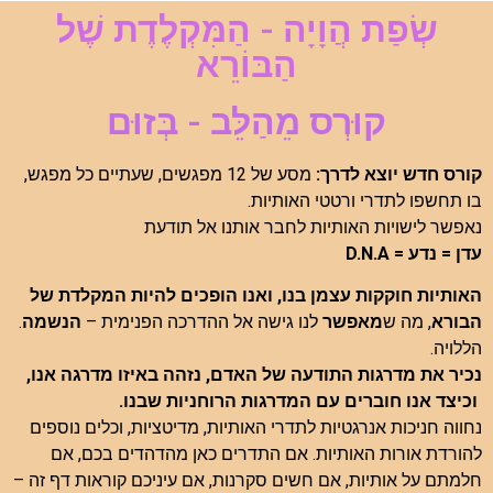
שְׂפַת הֲוָיָה - הַמִּקְלֶדֶת שֶׁל
הַבּוֹרֵא
קוּרְס מֵהַלֵּב - בְּזוּם
קורס חדש יוצא לדרך:
מסע של 12 מפגשים, שעתיים כל מפגש,
בו תחשפו לתדרי ורטטי האותיות.
נאפשר לישויות האותיות לחבר אותנו אל תודעת
עדן = נדע = D.N.A
האותיות חוקקות עצמן בנו, ואנו הופכים להיות המקלדת של
הבורא
, מה ש
מאפשר
לנו גישה אל ההדרכה הפנימית –
הנשמה
.
הללויה.
נכיר את מדרגות התודעה של האדם, נזהה באיזו מדרגה אנו,
וכיצד אנו חוברים עם המדרגות הרוחניות שבנו.
נחווה חניכות אנרגטיות לתדרי האותיות, מדיטציות, וכלים נוספים
להורדת אורות האותיות. אם התדרים כאן מהדהדים בכם, אם
חלמתם על אותיות, אם חשים סקרנות, אם עיניכם קוראות דף זה –