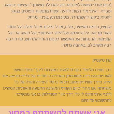
(היום אורלי נשואה לאדם זה ויש להם ילד משותף.) השיעורים שאני
עוברת, ראיתי איך רמות תודעה ישנות מתנקות, דפוסים בנוגע
לזוגיות ביקשו להשתחרר. מסע מרתק בעיניי, מרתק.
ועכשיו, ברמה האישית, גיליה, אין לי מילים. אין לי מילים על התדר
שאת מביאה, על החוכמה ועל הידע האינסופי, ועל ההשראה ועל
הנעימות והנינוחות ועל האפשור לקסם הזה להתרחש. תודה רבה
רבה מקרב לב, באהבה גדולה.
קרן סיקסיק
דרך חווית הלימוד בקורס 'לגעת באוצרות ליבך' נפתח השער
לאותיות העבריות ולחוכמתן ההנחיה הייחודית של גיליה הביאה את
הידע בדרך חוויתית מחוברת אל מימד היצירה והוויה של כל
משתתף. גם אחרי סיום הקורס המשיכה התנועה והאותיות המשיכו
ללכת איתי והקנו לי כלי, דרך ציור המנדלות, בו אני ממשיכה
להתשמש עד היום.
אני אשמח להשתתף במסע