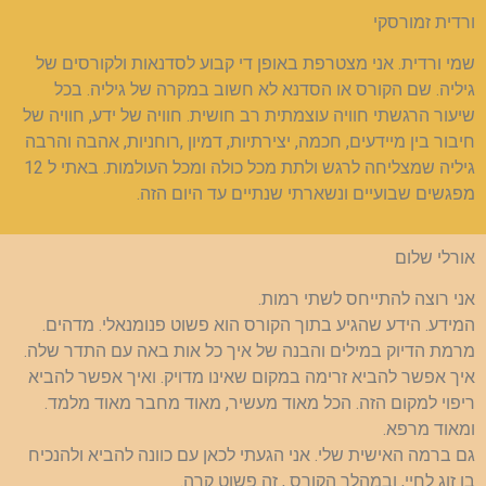
ורדית זמורסקי
שמי ורדית. אני מצטרפת באופן די קבוע לסדנאות ולקורסים של
גיליה. שם הקורס או הסדנא לא חשוב במקרה של גיליה. בכל
שיעור הרגשתי חוויה עוצמתית רב חושית. חוויה של ידע, חוויה של
חיבור בין מיידעים, חכמה, יצירתיות, דמיון ,רוחניות, אהבה והרבה
גיליה שמצליחה לרגש ולתת מכל כולה ומכל העולמות. באתי ל 12
מפגשים שבועיים ונשארתי שנתיים עד היום הזה.
אורלי שלום
אני רוצה להתייחס לשתי רמות.
המידע. הידע שהגיע בתוך הקורס הוא פשוט פנומנאלי. מדהים.
מרמת הדיוק במילים והבנה של איך כל אות באה עם התדר שלה.
איך אפשר להביא זרימה במקום שאינו מדויק. ואיך אפשר להביא
ריפוי למקום הזה. הכל מאוד מעשיר, מאוד מחבר מאוד מלמד.
ומאוד מרפא.
גם ברמה האישית שלי. אני הגעתי לכאן עם כוונה להביא ולהנכיח
בן זוג לחיי, ובמהלך הקורס , זה פשוט קרה.