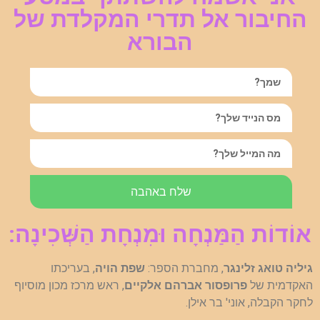
החיבור אל תדרי המקלדת של
הבורא
שלח באהבה
אוֹדוֹת הַמַּנְחָה וּמִנְחָת הַשְּׁכִינָה:
גיליה טואג זלינגר
, מחברת הספר:
שפת הויה
, בעריכתו
האקדמית של
פרופסור אברהם אלקיים
, ראש מרכז מכון מוסיוף
לחקר הקבלה, אוני' בר אילן.