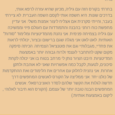
בחרתי בקורס הזה עם גיליה, מכיוון שהיא עזרה לרפא אותי,
בדרכים שונות. היא חשפה אותי לקסם השפה העברית. לא ציירתי
בעבר, והייתי סקרנית אם אצליח ליצור אמנות משלי. אני עדיין
מחפשת כוח רוחני בהבנה והתמודדות עם העולם פיזי וממשיכה
עם גיליה בצמיחה פנימית. אני נהנת מהמדיטציות ומלימוד "סודות"
האותיות. לאט לאט אני מגלה שגם ברישום ובציור, יכולתי לראות
את פחדיי, מגבלותיי וגם את פוטנציאל הצמיחה. הכיתה סיפקה
מקום שקט להתחבר לעצמי ולרוח גבוהה יותר באמצעות
המדיטציות. היבט הציור נותן לי מרחב בטוח בו אני יכולה לקחת
סיכונים, לטעות, לקבל כמה אפשרויות שאני לא אוהבת ולתקן
אחרות. אני נהנית לחלוק עם אחרים את הלימודים ואת ההתקדמות
של כולנו יחד. אני ממליצה על הקורס לאנשים המחפשים דרך
חדשה לגלות את הקשר שלהם לסדר האוניברסאלי. אנשים
המחפשים הבנה טובה יותר של עצמם. (הקורס הוא חיבור לאלוהי ,
ליקום באמצעות אותיות.)